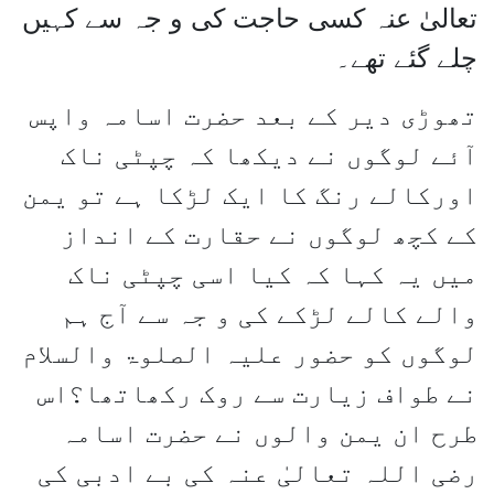
تعالیٰ عنہ کسی حاجت کی و جہ سے کہیں
چلے گئے تھے۔
تھوڑی دیر کے بعد حضرت اسامہ واپس
آئے لوگوں نے دیکھا کہ چپٹی ناک
اورکالے رنگ کا ایک لڑکا ہے تو یمن
کے کچھ لوگوں نے حقارت کے انداز
میں یہ کہا کہ کیا اسی چپٹی ناک
والے کالے لڑکے کی و جہ سے آج ہم
لوگوں کو حضور علیہ الصلوۃ والسلام
نے طواف زیارت سے روک رکھاتھا؟اس
طرح ان یمن والوں نے حضرت اسامہ
رضی اللہ تعالیٰ عنہ کی بے ادبی کی