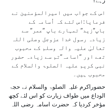
رہے؟
اس کے جواب میں امیرالمؤمنین نے
فرمایا:اس لئے کہ اُسامہ کے
باپ”زید” تمہارے باپ ”عمر” سے
زیادہ رسول خدا عزوجل وصلی اللہ
تعالیٰ علیہ والہ وسلم کے محبوب
تھے اور ”اسامہ”تم سے زیادہ حضور
نبی کریم علیہ الصلوۃ والسلام کے
محبوب ہیں۔
حضوراکرم علیہ الصلوۃ والسلام نے حجۃ
الوداع میں طواف زیارت کو اس لئے کچھ
مؤخر کردیا کہ حضرت اسامہ رضی اللہ