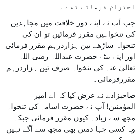
احترام فرماتے تھے ۔
جب آپ نے اپنے دور خلافت میں مجاہدین
کی تنخواہیں مقرر فرمائیں تو ان کی
تنخواہ ساڑھے تین ہزاردرہم مقرر فرمائی
اور اپنے بیٹے حضرت عبداللہ رضی اللہ
تعالیٰ عنہ کی تنخواہ صرف تین ہزاردرہم
مقررفرمائی۔
صاحبزادے نے عرض کیا کہ اے امیر
المؤمنین! آپ نے حضرت اسامہ کی تنخواہ
مجھ سے زیادہ کیوں مقرر فرمائی جبکہ
وہ کسی جہا دمیں بھی مجھ سے آگے نہیں