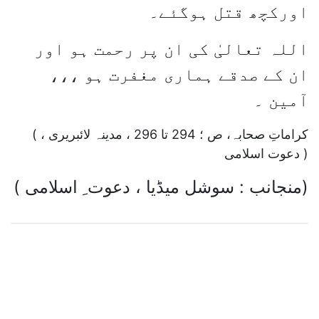
اورکچھ قتل ہوگئے۔
اللہ تعالیٰ کی ان پر رحمت ہو اور
ان کے صدقے ہماری مغفرت ہو ،،،
آمین ۔
( کراماتِ صحابہ، ص ؛ 294 تا 296 ، مدینہ لائبریری ،
دعوت اسلامی )
( منجانب : سوشل میڈیا ، دعوت ِ اسلامی)