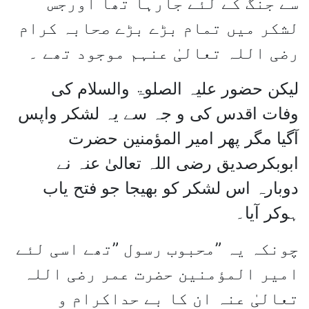
سے جنگ کے لئے جارہا تھا اورجس
لشکر میں تمام بڑے بڑے صحابہ کرام
رضی اللہ تعالیٰ عنہم موجود تھے ۔
لیکن حضور علیہ الصلوۃ والسلام کی
وفات اقدس کی و جہ سے یہ لشکر واپس
آگیا مگر پھر امیر المؤمنین حضرت
ابوبکرصدیق رضی اللہ تعالیٰ عنہ نے
دوبارہ اس لشکر کو بھیجا جو فتح یاب
ہوکر آیا۔
چونکہ یہ ”محبوب رسول ”تھے اسی لئے
امیر المؤمنین حضرت عمر رضی اللہ
تعالیٰ عنہ ان کا بے حداکرام و