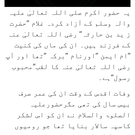
یہ حضور اکرم صلی اللہ تعالیٰ علیہ
والہ وسلم کے آزاد کردہ غلام ”حضرت
ز ید بن حارثہ” رضی اللہ تعالیٰ عنہ
کے فرزند ہیں۔ ان کی ماں کی کنیت
”ام ایمن ”اورنام ”برکہ ”تھا اور آپ
رضی اللہ تعالیٰ عنہ کا لقب”محبوب
رسول”ہے۔
وفات اقدس کے وقت ان کی عمر صرف
بیس سال کی تھی مگرحضورعلیہ
الصلوۃ والسلام نے ان کو اس لشکر
کاسپہ سالار بنایا تھا جو رومیوں