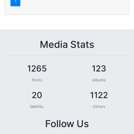
1
Media Stats
1265
123
Posts
Albums
20
1122
Mehfils
Others
Follow Us