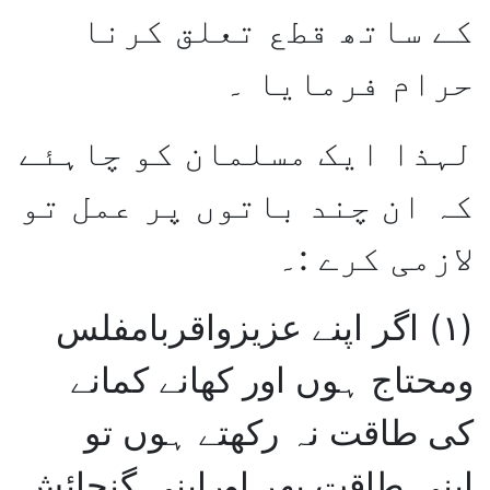
کے ساتھ قطع تعلق کرنا
حرام فرمایا ۔
لہذا ایک مسلمان کو چاہئے
کہ ان چند باتوں پر عمل تو
لازمی کرے :۔
(۱)
اگر اپنے عزیزواقربامفلس
ومحتاج ہوں اور کھانے کمانے
کی طاقت نہ رکھتے ہوں تو
اپنی طاقت بھر اوراپنی گنجائش