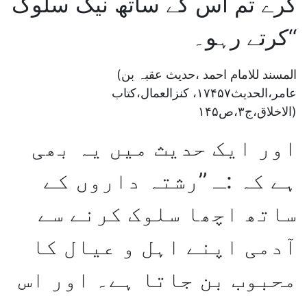
کرے تم اس کے ساتھ نیک سلوک
کرتے رہو۔‘‘
(المسند للامام احمد ،حدیث عقبہ بن
عامر،الحدیث۱۷۴۵۷، کنزالعمال،کتاب
الاخلاق،ج۳،ص۱۴۵)
اور ایک حدیث میں یہ بھی
ہے کہ :ـ ’’رشتہ داروں کے
ساتھ اچھا سلوک کرنے سے
آدمی اپنے اہل و عیال کا
محبوب بن جاتا ہے۔ اور اس