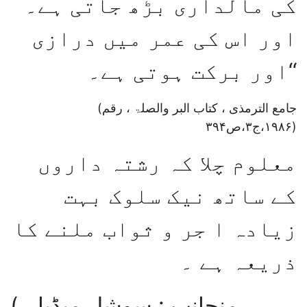
کی مالداری بڑھ جاتی ہے۔
اور اس کی عمر میں درازی
اور برکت ہوتی ہے۔‘‘
(جامع الترمذی ، کتاب البر والصلۃ ، رقم
۱۹۸۶،ج۳،ص۳۹۴)
معلوم چلا کہ رشتہ داروں
کے ساتھ نیک سلوک بہت
زیادہ ا جر و ثواب ملنے کا
ذریعہ ہے ۔
( منجانب : سوشل میڈیا ،