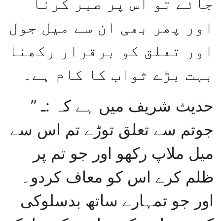
جائے تو اس پر صبر کرنا
اور پھر بھی ان سے میل جول
اور تعلق کو برقرار رکھنا
بہت بڑے ثواب کا کام ہے۔
حدیث شریف میں ہے کہ :ـ ’’
جوتم سے تعلق توڑے تم اس سے
میل ملاپ رکھو اور جو تم پر
ظلم کرے اس کو معاف کردو۔
اور جو تمہارے ساتھ بدسلوکی