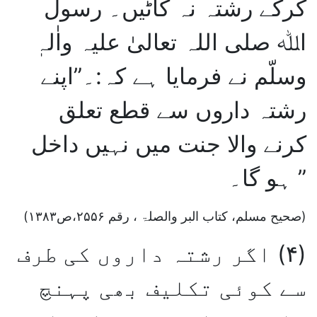
کرکے رشتہ نہ کاٹیں۔ رسول
اﷲ صلی اللہ تعالیٰ علیہ واٰلہٖ
وسلّم نے فرمایا ہے کہ:۔”اپنے
رشتہ داروں سے قطع تعلق
کرنے والا جنت میں نہیں داخل
ہو گا۔ ”
(صحیح مسلم، کتاب البر والصلۃ ، رقم ۲۵۵۶،ص۱۳۸۳)
(۴)
اگر رشتہ داروں کی طرف
سے کوئی تکلیف بھی پہنچ