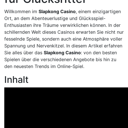
Willkommen im
Slapkong Casino
, einem einzigartigen
Ort, an dem Abenteuerlustige und Glücksspiel-
Enthusiasten ihre Träume verwirklichen können. In der
schillernden Welt dieses Casinos erwarten Sie nicht nur
fesselnde Spiele, sondern auch eine Atmosphäre voller
Spannung und Nervenkitzel. In diesem Artikel erfahren
Sie alles über das
Slapkong Casino
: von den besten
Spielen über die verschiedenen Angebote bis hin zu
den neuesten Trends im Online-Spiel.
Inhalt