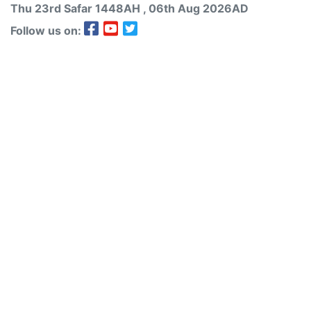
Thu 23rd
Safar
1448AH
, 06th Aug 2026AD
Follow us on: