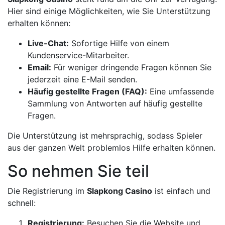
Hier sind einige Möglichkeiten, wie Sie Unterstützung
erhalten können:
Live-Chat:
Sofortige Hilfe von einem
Kundenservice-Mitarbeiter.
Email:
Für weniger dringende Fragen können Sie
jederzeit eine E-Mail senden.
Häufig gestellte Fragen (FAQ):
Eine umfassende
Sammlung von Antworten auf häufig gestellte
Fragen.
Die Unterstützung ist mehrsprachig, sodass Spieler
aus der ganzen Welt problemlos Hilfe erhalten können.
So nehmen Sie teil
Die Registrierung im
Slapkong Casino
ist einfach und
schnell:
Registrierung:
Besuchen Sie die Website und