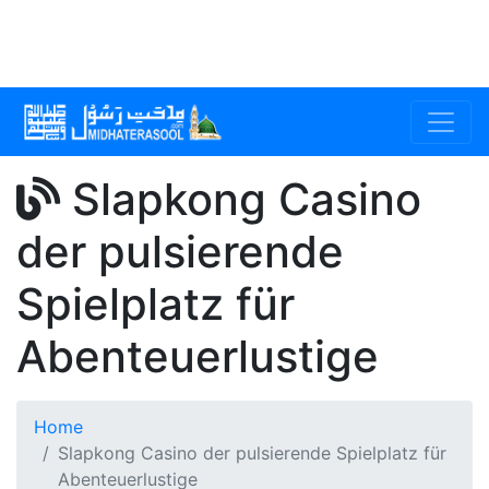
Slapkong Casino
der pulsierende
Spielplatz für
Abenteuerlustige
Home
Slapkong Casino der pulsierende Spielplatz für
Abenteuerlustige