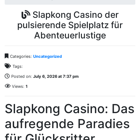
Slapkong Casino der
pulsierende Spielplatz für
Abenteuerlustige
Categories:
Uncategorized
Tags:
Posted on:
July 6, 2026 at 7:37 pm
Views:
1
Slapkong Casino: Das
aufregende Paradies
für Glücksritter