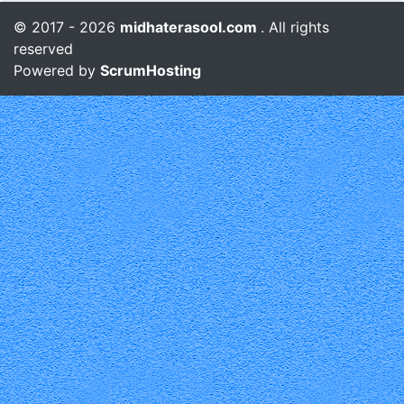
© 2017 - 2026
midhaterasool.com
. All rights
reserved
Powered by
ScrumHosting